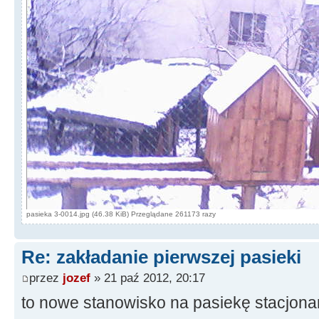
pasieka 3-0014.jpg (46.38 KiB) Przeglądane 261173 razy
Re: zakładanie pierwszej pasieki
przez
jozef
» 21 paź 2012, 20:17
to nowe stanowisko na pasiekę stacjona