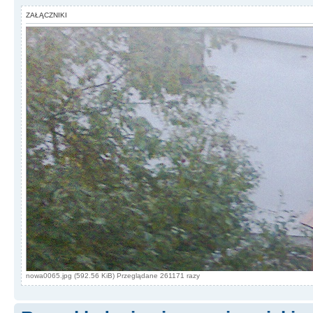
ZAŁĄCZNIKI
nowa0065.jpg (592.56 KiB) Przeglądane 261171 razy