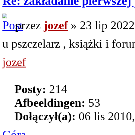
Re: zakładanie pierwszej 
przez
jozef
» 23 lip 2022
u pszczelarz , książki i for
jozef
Posty:
214
Afbeeldingen:
53
Dołączył(a):
06 lis 2010
Góra