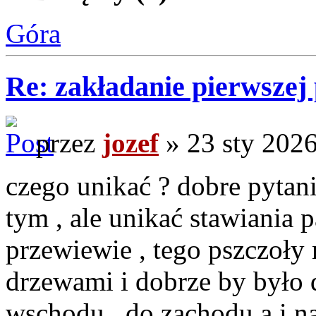
Góra
Re: zakładanie pierwszej 
przez
jozef
» 23 sty 2026
czego unikać ? dobre pytani
tym , ale unikać stawiania p
przewiewie , tego pszczoły n
drzewami i dobrze by było 
wschodu , do zachodu a i na