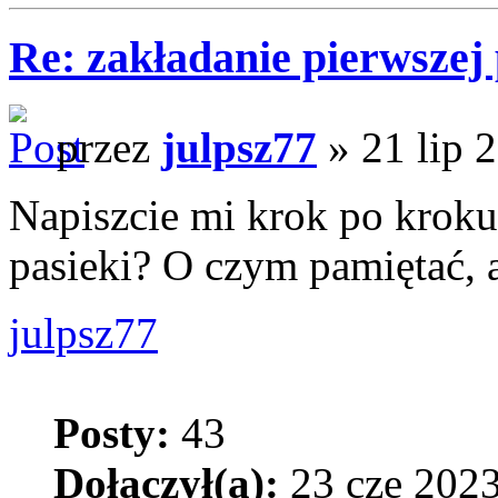
Re: zakładanie pierwszej 
przez
julpsz77
» 21 lip 
Napiszcie mi krok po kroku,
pasieki? O czym pamiętać, 
julpsz77
Posty:
43
Dołączył(a):
23 cze 2023