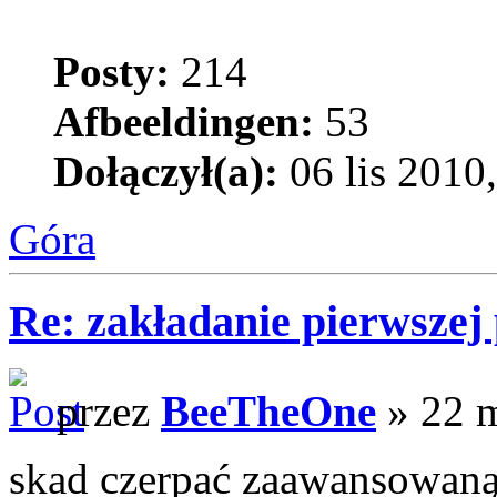
Posty:
214
Afbeeldingen:
53
Dołączył(a):
06 lis 2010
Góra
Re: zakładanie pierwszej 
przez
BeeTheOne
» 22 m
skad czerpać zaawansowaną