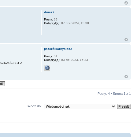
Ania77
Posty:
69
Dołączył(a):
07 cze 2024, 15:38
pszczółkakrysia52
Posty:
51
Dołączył(a):
03 sie 2023, 15:23
pszczelarza z
Posty: 4 • Strona
1
z
1
Skocz do: