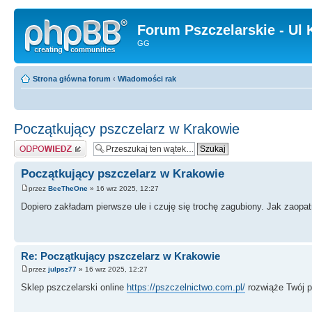
Forum Pszczelarskie - Ul 
GG
Strona główna forum
‹
Wiadomości rak
Początkujący pszczelarz w Krakowie
Odpowiedz
Początkujący pszczelarz w Krakowie
przez
BeeTheOne
» 16 wrz 2025, 12:27
Dopiero zakładam pierwsze ule i czuję się trochę zagubiony. Jak zaop
Re: Początkujący pszczelarz w Krakowie
przez
julpsz77
» 16 wrz 2025, 12:27
Sklep pszczelarski online
https://pszczelnictwo.com.pl/
rozwiąże Twój p