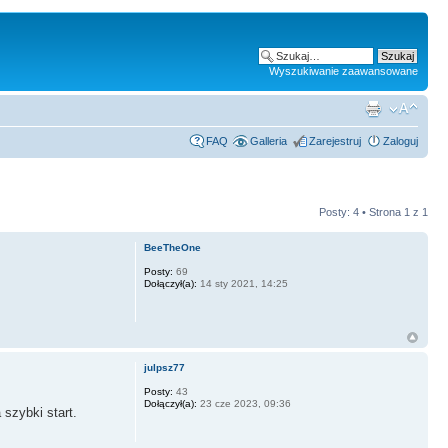
Wyszukiwanie zaawansowane
FAQ
Galleria
Zarejestruj
Zaloguj
Posty: 4 • Strona
1
z
1
BeeTheOne
Posty:
69
Dołączył(a):
14 sty 2021, 14:25
julpsz77
Posty:
43
Dołączył(a):
23 cze 2023, 09:36
szybki start.