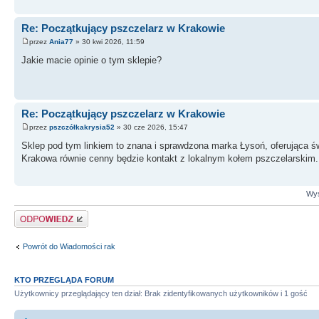
Re: Początkujący pszczelarz w Krakowie
przez
Ania77
» 30 kwi 2026, 11:59
Jakie macie opinie o tym sklepie?
Re: Początkujący pszczelarz w Krakowie
przez
pszczółkakrysia52
» 30 cze 2026, 15:47
Sklep pod tym linkiem to znana i sprawdzona marka Łysoń, oferująca św
Krakowa równie cenny będzie kontakt z lokalnym kołem pszczelarskim.
Wyś
Odpowiedz
Powrót do Wiadomości rak
KTO PRZEGLĄDA FORUM
Użytkownicy przeglądający ten dział: Brak zidentyfikowanych użytkowników i 1 gość