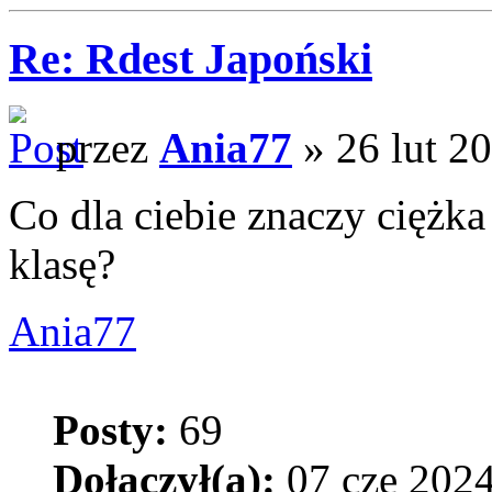
Re: Rdest Japoński
przez
Ania77
» 26 lut 2
Co dla ciebie znaczy ciężk
klasę?
Ania77
Posty:
69
Dołączył(a):
07 cze 2024