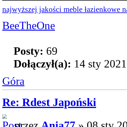
najwyższej jakości meble łazienkowe 
BeeTheOne
Posty:
69
Dołączył(a):
14 sty 2021
Góra
Re: Rdest Japoński
przez
Ania77
» 08 sty 2