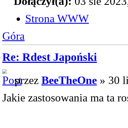
Dołączył(a):
03 sie 2023
Strona WWW
Góra
Re: Rdest Japoński
przez
BeeTheOne
» 30 l
Jakie zastosowania ma ta ro
______________________