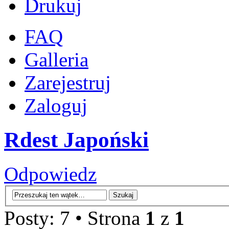
Drukuj
FAQ
Galleria
Zarejestruj
Zaloguj
Rdest Japoński
Odpowiedz
Posty: 7 • Strona
1
z
1