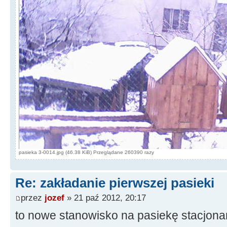
pasieka 3-0014.jpg (46.38 KiB) Przeglądane 260390 razy
Re: zakładanie pierwszej pasieki
przez
jozef
» 21 paź 2012, 20:17
to nowe stanowisko na pasiekę stacjona