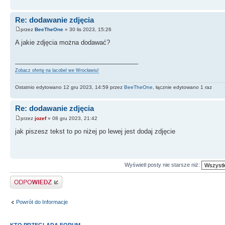
Re: dodawanie zdjęcia
przez
BeeTheOne
» 30 lis 2023, 15:26
A jakie zdjęcia można dodawać?
___________________________________
Zobacz ofertę na lacobel we Wrocławiu!
Ostatnio edytowano 12 gru 2023, 14:59 przez
BeeTheOne
, łącznie edytowano 1 raz
Re: dodawanie zdjęcia
przez
jozef
» 08 gru 2023, 21:42
jak piszesz tekst to po niżej po lewej jest dodaj zdjęcie
Wyświetl posty nie starsze niż:
Odpowiedz
Powrót do Informacje