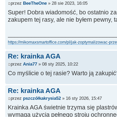
przez
BeeTheOne
» 28 sie 2023, 16:05
Super! Dobra wiadomość, bo ostatnio za
zakupem tej rasy, ale nie byłem pewny, t
________________________________
https://mikomaxsmartoffice.com/pl/jak-zoptymalizowac-prz
Re: krainka AGA
przez
Ania77
» 08 sty 2025, 10:22
Co myślicie o tej rasie? Warto ją zakupić
Re: krainka AGA
przez
pszczółkakrysia52
» 16 sty 2026, 15:47
Krainka AGA świetnie trzyma się plastrów
wymaga użycia pełnego stroju ochronneg