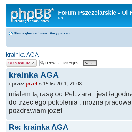
Forum Pszczelarskie - Ul 
GG
Strona główna forum
‹
Rasy pszczół
krainka AGA
Odpowiedz
krainka AGA
przez
jozef
» 15 lis 2011, 21:08
miałem tą rasę od Pelczara . jest łagodn
do trzeciego pokolenia , można pracować
pozdrawiam jozef
Re: krainka AGA