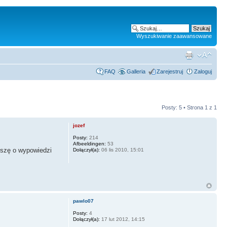
Wyszukiwanie zaawansowane
FAQ
Galleria
Zarejestruj
Zaloguj
Posty: 5 • Strona
1
z
1
jozef
Posty:
214
Afbeeldingen:
53
oszę o wypowiedzi
Dołączył(a):
06 lis 2010, 15:01
pawlo07
Posty:
4
Dołączył(a):
17 lut 2012, 14:15