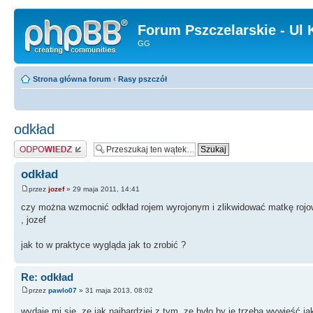
Forum Pszczelarskie - Ul 
GG
Strona główna forum
‹
Rasy pszczół
odkład
Odpowiedz
odkład
przez
jozef
» 29 maja 2011, 14:41
czy można wzmocnić odkład rojem wyrojonym i zlikwidować matkę rojow
, jozef
jak to w praktyce wygląda jak to zrobić ?
Re: odkład
przez
pawlo07
» 31 maja 2013, 08:02
wydaje mi się ,ze jak najbardziej z tym ,ze było by je trzeba wywieść j