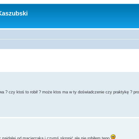
Kaszubski
a ? czy ktoś to robił ? może ktos ma w ty doświadczenie czy praktykę ? pr
ak najdalej od macierzaka i czymś skropić ale nie robiłem tego