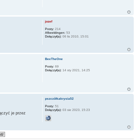
jozef
Posty:
214
Afbeeldingen:
53
Dołączył(a):
06 lis 2010, 15:01
BeeTheOne
Posty:
69
Dołączył(a):
14 sty 2021, 14:25
pszczółkakrysia52
Posty:
51
Dołączył(a):
03 sie 2023, 15:23
ączyć je przez