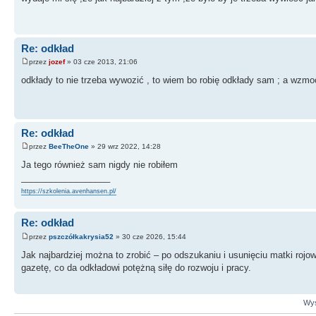
Re: odkład
przez
jozef
» 03 cze 2013, 21:06
odkłady to nie trzeba wywozić , to wiem bo robię odkłady sam ; a wzmo
Re: odkład
przez
BeeTheOne
» 29 wrz 2022, 14:28
Ja tego również sam nigdy nie robiłem
__________________
https://szkolenia.avenhansen.pl/
Re: odkład
przez
pszczółkakrysia52
» 30 cze 2026, 15:44
Jak najbardziej można to zrobić – po odszukaniu i usunięciu matki ro
gazetę, co da odkładowi potężną siłę do rozwoju i pracy.
Wyś