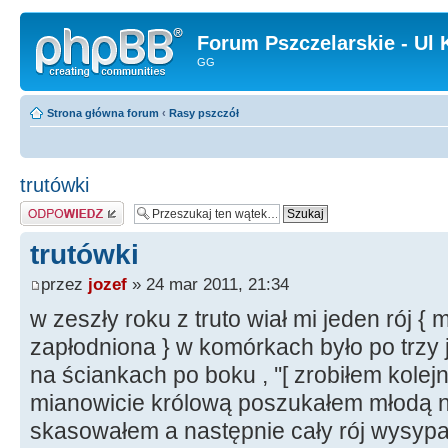
Forum Pszczelarskie - Ul 
GG
Strona główna forum
‹
Rasy pszczół
trutówki
Odpowiedz
trutówki
przez
jozef
» 24 mar 2011, 21:34
w zeszły roku z truto wiał mi jeden rój {
zapłodniona } w komórkach było po trzy 
na ściankach po boku , ''[ zrobiłem kole
mianowicie królową poszukałem młodą ni
skasowałem a następnie cały rój wysypa