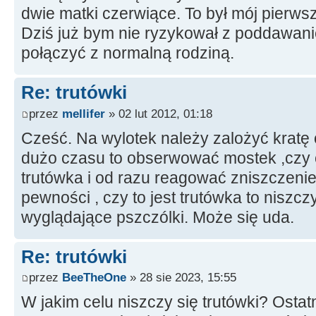
dwie matki czerwiące. To był mój pierw
Dziś już bym nie ryzykował z poddawanie
połączyć z normalną rodziną.
Re: trutówki
przez
mellifer
» 02 lut 2012, 01:18
Cześć. Na wylotek należy zalożyć kratę
dużo czasu to obserwować mostek ,czy c
trutówka i od razu reagować zniszczeni
pewności , czy to jest trutówka to niszc
wyglądające pszczólki. Może się uda.
Re: trutówki
przez
BeeTheOne
» 28 sie 2023, 15:55
W jakim celu niszczy się trutówki? Ostat