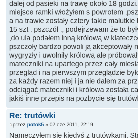
dalej od pasieki na trawę około 18 godzi
miejsce ramki włożyłem s powrotem ,pszcz
a na trawie zostały cztery takie malutkie 
15 szt . pszczół ,, podejrzewam że to by
,do ula podałem inną królową w klateczc
pszczoły bardzo powoli ją akceptowały n
wygryzły i uwolniły królową ale próbowa
mateczniki na upartego przez cały miesią
przegląd i na pierwszym przeglądzie by
za każdy razem niej i ja nie dałem za pr
odciągać mateczniki i królowa została ca
jakiś inne przepis na pozbycie się trutówk
Re: trutówki
przez
potok5
» 02 cze 2011, 22:19
Namęczyłem się kiedyś z trutówkami. Stra