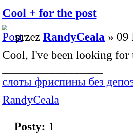
Cool + for the post
przez
RandyCeala
» 09 
Cool, I've been looking for 
_________________
слоты фриспины без депо
RandyCeala
Posty:
1