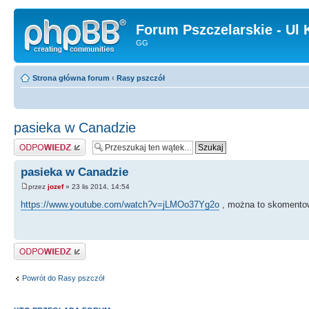
Forum Pszczelarskie - Ul 
GG
Strona główna forum
‹
Rasy pszczół
pasieka w Canadzie
Odpowiedz
pasieka w Canadzie
przez
jozef
» 23 lis 2014, 14:54
https://www.youtube.com/watch?v=jLMOo37Yg2o
, można to skomentow
Odpowiedz
Powrót do Rasy pszczół