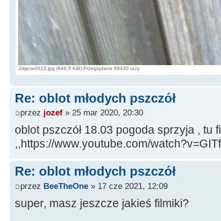
Zdjęcie0023.jpg (846.5 KiB) Przeglądane 68430 razy
Re: oblot młodych pszczół
przez
jozef
» 25 mar 2020, 20:30
oblot pszczół 18.03 pogoda sprzyja , tu f
,,https://www.youtube.com/watch?v=GIT
Re: oblot młodych pszczół
przez
BeeTheOne
» 17 cze 2021, 12:09
super, masz jeszcze jakieś filmiki?
__________________