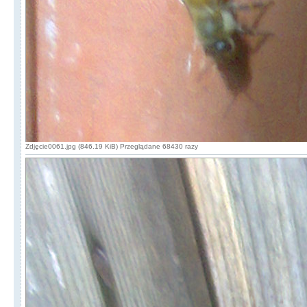
Zdjęcie0061.jpg (846.19 KiB) Przeglądane 68430 razy