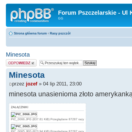
Forum Pszczelarskie - Ul 
GG
Strona główna forum
‹
Rasy pszczół
Minesota
Odpowiedz
Minesota
przez
jozef
» 04 lip 2011, 23:00
minesota unasienioma złoto amerykanką
ZAŁĄCZNIKI
PIC_0066.JPG (837.81 KiB) Przeglądane 87287 razy
PIC_0065.JPG (823.94 KiB) Przeglądane 87287 razy