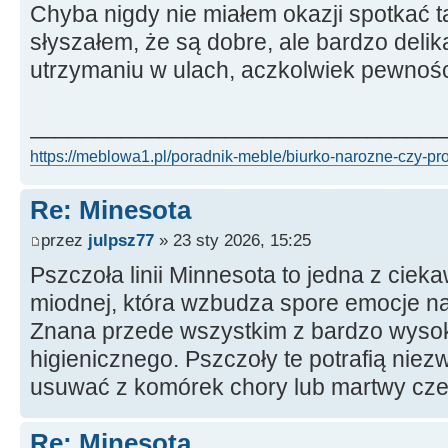
Chyba nigdy nie miałem okazji spotkać ta
słyszałem, że są dobre, ale bardzo deli
utrzymaniu w ulach, aczkolwiek pewnośc
________________________________
https://meblowa1.pl/poradnik-meble/biurko-narozne-czy-pr
Re: Minesota
przez
julpsz77
» 23 sty 2026, 15:25
Pszczoła linii Minnesota to jedna z cie
miodnej, która wzbudza spore emocje na
Znana przede wszystkim z bardzo wysok
higienicznego. Pszczoły te potrafią nie
usuwać z komórek chory lub martwy cze
Re: Minesota