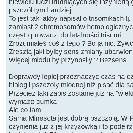
niewielu ludzi trudniących się inżynier
pszczól tym bardziej.
To jest tak jakby napisal o trisomikach t
zamiast 2 chromosomów homologicznych
często prowadzi do letalności trisomi.
Zrozumialeś coś z tego ? Bo ja nic. Żyw
Zresztą jaki bylby sens zmiany ubarwieni
Więcej miodu by przynosily ? Bezsens.
Doprawdy lepiej przeznaczyc czas na cz
biologii pszczoly miodnej niż pisać dla 
Przecież taki zapis zostanie już na "wiek
wymaże gumką.
Ale co tam.
Sama Minesota jest dobrą pszczolą. W 
czynienia już z jej krzyżówką i to podej