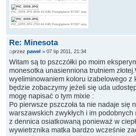
PIC_0059.JPG (826.33 KiB) Przeglądane 87287 razy
PIC_0055.JPG (793.44 KiB) Przeglądane 87287 razy
Re: Minesota
przez
paweł
» 07 lip 2011, 21:34
Witam są to pszczółki po moim eksperym
monesotka unasienniona trutniem złotej
wyeliminowaniem koloru izabelowego z 
będzie zobaczymy jeżeli się uda udostę
mogę napisać o tym mixie :
Po pierwsze pszczoła ta nie nadaje się 
warszawskich zwykłych i im podobnych na
z dennica osiatkowaną ponieważ w ciepł
wywietrznika matka bardzo wcześnie za