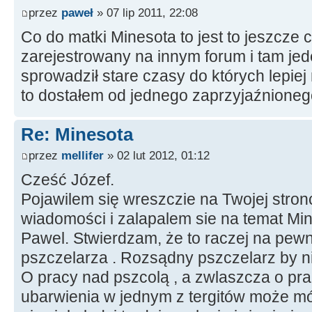
przez
paweł
» 07 lip 2011, 22:08
Co do matki Minesota to jest to jeszcze 
zarejestrowany na innym forum i tam jed
sprowadził stare czasy do których lepie
to dostałem od jednego zaprzyjaźnione
Re: Minesota
przez
mellifer
» 02 lut 2012, 01:12
Cześć Józef.
Pojawilem się wreszczie na Twojej stron
wiadomości i zalapalem sie na temat Mine
Pawel. Stwierdzam, że to raczej na pew
pszczelarza . Rozsądny pszczelarz by ni
O pracy nad pszcolą , a zwlaszcza o pra
ubarwienia w jednym z tergitów może mó