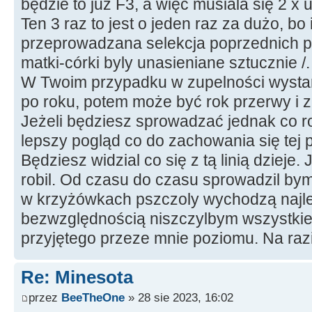
będzie to już F3, a więc musiala się 2 x 
Ten 3 raz to jest o jeden raz za dużo, bo 
przeprowadzana selekcja poprzednich p
matki-córki byly unasieniane sztucznie /.
W Twoim przypadku w zupelności wysta
po roku, potem może być rok przerwy i 
Jeżeli będziesz sprowadzać jednak co ro
lepszy pogląd co do zachowania się tej 
Będziesz widzial co się z tą linią dzieje.
robil. Od czasu do czasu sprowadzil bym 
w krzyżówkach pszczoly wychodzą najlep
bezwzględnością niszczylbym wszystkie c
przyjętego przeze mnie poziomu. Na razie
Re: Minesota
przez
BeeTheOne
» 28 sie 2023, 16:02