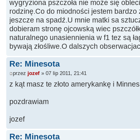
wygryziona pszczoła nie może się oblecie
rodzinę.Co do miodności jestem bardz
jeszcze na spadź.U mnie matki sa sztu
dobieram stronę ojcowską wiec pszczółk
naturalnego unasiennienia w f1 tez są ła
bywają złośliwe.O dalszych obserwacjach
Re: Minesota
przez
jozef
» 07 lip 2011, 21:41
z kąt masz te złoto amerykankę i Minneso
pozdrawiam
jozef
Re: Minesota