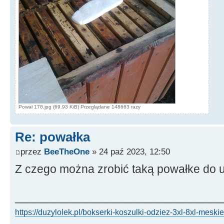
Pował 178.jpg (69.93 KiB) Przeglądane 148663 razy
Re: powałka
przez
BeeTheOne
» 24 paź 2023, 12:50
Z czego można zrobić taką powałke do 
________________________________
https://duzylolek.pl/bokserki-koszulki-odziez-3xl-8xl-meskie