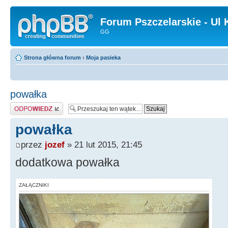
Forum Pszczelarskie - Ul 
GG
Strona główna forum
‹
Moja pasieka
powałka
Odpowiedz
powałka
przez
jozef
» 21 lut 2015, 21:45
dodatkowa powałka
ZAŁĄCZNIKI