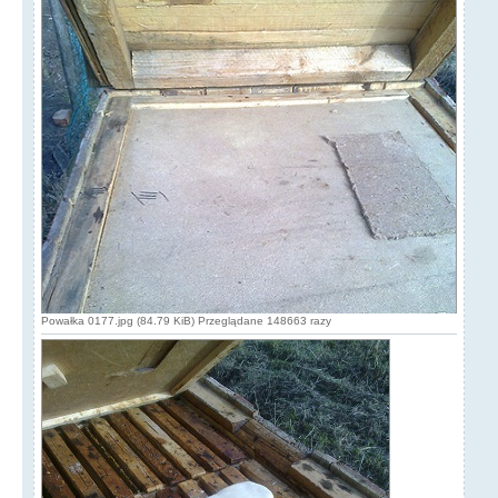
Powałka 0177.jpg (84.79 KiB) Przeglądane 148663 razy