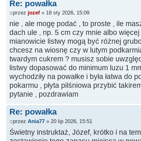
Re: powałka
przez
jozef
» 18 sty 2026, 15:09
nie , ale mogę podać , to proste , ile m
dach ule , np. 5 cm czy mnie albo więcej 
mianowicie listwy mogą być różnej grub
chcesz na wiosnę czy w lutym podkarmia
twardym cukrem ? musisz sobie uwzględ
listwy dopasować do minimum luzu 1 mm 
wychodziły na powałke i była łatwa do po
pokarmu , płyta pilśniowa przybić takirem
pytanie , pozdrawiam
Re: powałka
przez
Ania77
» 20 lip 2026, 15:51
Świetny instruktaż, Józef, krótko i na te
zostawienie tego zapasu miejsca w pow