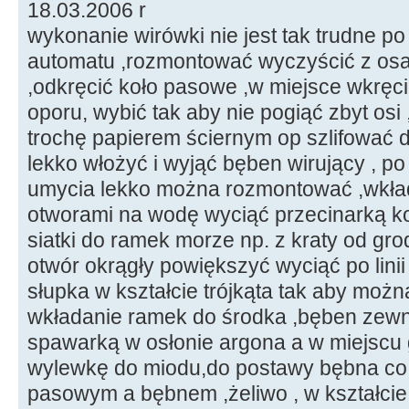
18.03.2006 r
wykonanie wirówki nie jest tak trudne po
automatu ,rozmontować wyczyścić z osa
,odkręcić koło pasowe ,w miejsce wkrę
oporu, wybić tak aby nie pogiąć zbyt osi
trochę papierem ściernym op szlifować 
lekko włożyć i wyjąć bęben wirujący , po
umycia lekko można rozmontować ,wkład
otworami na wodę wyciąć przecinarką 
siatki do ramek morze np. z kraty od gro
otwór okrągły powiększyć wyciąć po linii
słupka w kształcie trójkąta tak aby moż
wkładanie ramek do środka ,bęben zew
spawarką w osłonie argona a w miejscu g
wylewkę do miodu,do postawy bębna co 
pasowym a bębnem ,żeliwo , w kształcie 