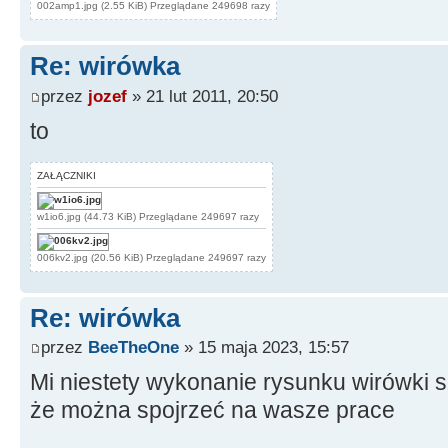
002amp1.jpg (2.55 KiB) Przeglądane 249698 razy
Re: wirówka
przez
jozef
» 21 lut 2011, 20:50
to
ZAŁĄCZNIKI
w1io6.jpg (44.73 KiB) Przeglądane 249697 razy
006kv2.jpg (20.56 KiB) Przeglądane 249697 razy
Re: wirówka
przez
BeeTheOne
» 15 maja 2023, 15:57
Mi niestety wykonanie rysunku wirówki sz
że można spojrzeć na wasze prace
__________________