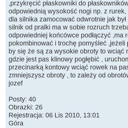
,przykręcić płaskowniki do płaskownik
odpowiednią wysokość nogi np. z rurek,
dla silnika zamocować odwrotnie jak by
silnik od pralki ma w sobie rozruch trzeb
odpowiedniej końcówce podłączyć ,ma ró
pokombinować i trochę pomyśleć ,jeżel
by się że są za wysokie obroty to wciąć n
gdzie jest pas klinowy pogłębić , urucho
przecinarką kontowy wciąć rowek na pas
zmniejszysz obroty , to zależy od obrotó
jozef
Posty: 40
Obrazki: 26
Rejestracja: 06 Lis 2010, 13:01
Góra