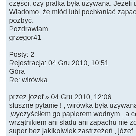
części, czy pralka była używana. Jeżeli
Wiadomo, że miód lubi pochłaniać zapach
pozbyć.
Pozdrawiam
grzegor41
Posty: 2
Rejestracja: 04 Gru 2010, 10:51
Góra
Re: wirówka
przez jozef » 04 Gru 2010, 12:06
słuszne pytanie ! , wirówka była używana
,wyczyściłem go papierem wodnym , a 
wrzątnikiem ani śladu ani zapachu nie zo
super bez jakikolwiek zastrzeżeń , józef