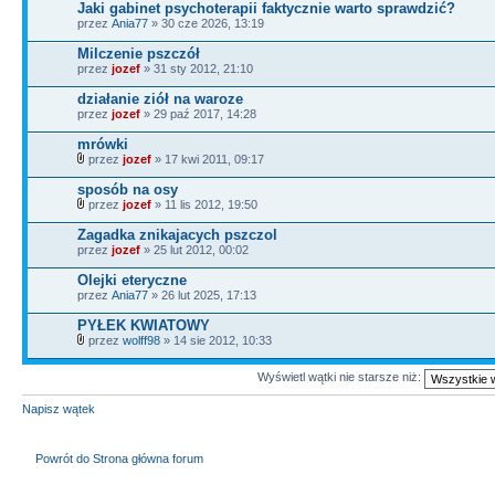
Jaki gabinet psychoterapii faktycznie warto sprawdzić?
przez
Ania77
» 30 cze 2026, 13:19
Milczenie pszczół
przez
jozef
» 31 sty 2012, 21:10
działanie ziół na waroze
przez
jozef
» 29 paź 2017, 14:28
mrówki
przez
jozef
» 17 kwi 2011, 09:17
sposób na osy
przez
jozef
» 11 lis 2012, 19:50
Zagadka znikajacych pszczol
przez
jozef
» 25 lut 2012, 00:02
Olejki eteryczne
przez
Ania77
» 26 lut 2025, 17:13
PYŁEK KWIATOWY
przez
wolff98
» 14 sie 2012, 10:33
Wyświetl wątki nie starsze niż:
Napisz wątek
Powrót do Strona główna forum