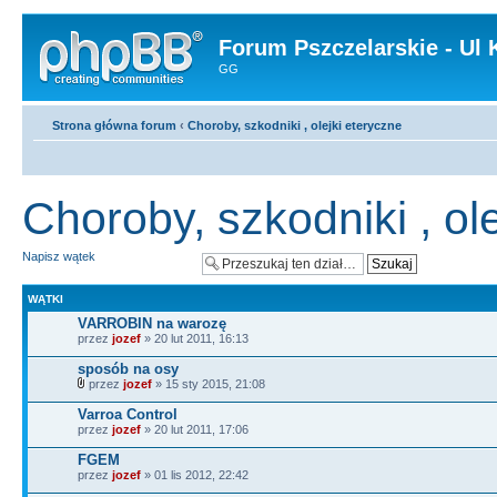
Forum Pszczelarskie - Ul 
GG
Strona główna forum
‹
Choroby, szkodniki , olejki eteryczne
Choroby, szkodniki , ol
Napisz wątek
WĄTKI
VARROBIN na warozę
przez
jozef
» 20 lut 2011, 16:13
sposób na osy
przez
jozef
» 15 sty 2015, 21:08
Varroa Control
przez
jozef
» 20 lut 2011, 17:06
FGEM
przez
jozef
» 01 lis 2012, 22:42