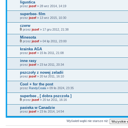
ligustica
przez
jozef
» 28 wrz 2014, 14:19
superbee- film
przez
jozef
» 13 wrz 2015, 10:30
czerw
przez
jozef
» 17 gru 2012, 21:38
Minesota
przez
jozef
» 04 lip 2011, 23:00
krainka AGA
przez
jozef
» 15 lis 2011, 21:08
inne rasy
przez
jozef
» 23 lut 2011, 20:34
pszczoły z nowej zeladii
przez
jozef
» 20 lut 2011, 16:10
Cool + for the post
przez
RandyCeala
» 09 lis 2024, 23:35
superbee , [ dobra pszczoła ]
przez
jozef
» 20 lut 2011, 16:16
pasieka w Canadzie
przez
jozef
» 23 lis 2014, 14:54
Wyświetl wątki nie starsze niż: