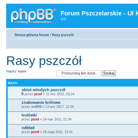
Forum Pszczelarskie - Ul 
GG
Strona główna forum
‹
Rasy pszczół
Rasy pszczół
Napisz wątek
WĄTKI
oblot młodych pszczół
przez
jozef
» 11 wrz 2012, 18:24
znakowanie królowe
przez
wolff98
» 13 wrz 2017, 12:30
trutówki
przez
jozef
» 24 mar 2011, 21:34
odkład
przez
jozef
» 29 maja 2011, 14:41