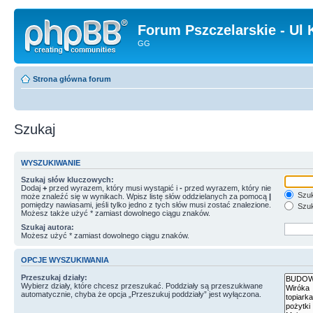
Forum Pszczelarskie - Ul 
GG
Strona główna forum
Szukaj
WYSZUKIWANIE
Szukaj słów kluczowych:
Dodaj
+
przed wyrazem, który musi wystąpić i
-
przed wyrazem, który nie
Szuk
może znaleźć się w wynikach. Wpisz listę słów oddzielanych za pomocą
|
pomiędzy nawiasami, jeśli tylko jedno z tych słów musi zostać znalezione.
Szuk
Możesz także użyć * zamiast dowolnego ciągu znaków.
Szukaj autora:
Możesz użyć * zamiast dowolnego ciągu znaków.
OPCJE WYSZUKIWANIA
Przeszukaj działy:
Wybierz działy, które chcesz przeszukać. Poddziały są przeszukiwane
automatycznie, chyba że opcja „Przeszukuj poddziały” jest wyłączona.