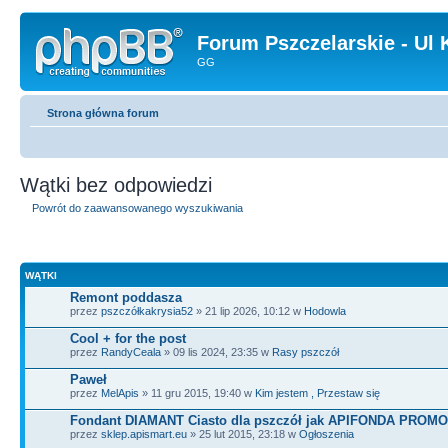
Forum Pszczelarskie - Ul 
GG
Strona główna forum
Wątki bez odpowiedzi
Powrót do zaawansowanego wyszukiwania
WĄTKI
Remont poddasza
przez
pszczółkakrysia52
» 21 lip 2026, 10:12 w
Hodowla
Cool + for the post
przez
RandyCeala
» 09 lis 2024, 23:35 w
Rasy pszczół
Paweł
przez
MelApis
» 11 gru 2015, 19:40 w
Kim jestem , Przestaw się
Fondant DIAMANT Ciasto dla pszczół jak APIFONDA PROMO
przez
sklep.apismart.eu
» 25 lut 2015, 23:18 w
Ogłoszenia