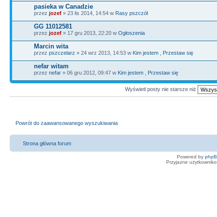
pasieka w Canadzie
przez
jozef
» 23 lis 2014, 14:54 w
Rasy pszczół
GG 11012581
przez
jozef
» 17 gru 2013, 22:20 w
Ogłoszenia
Marcin wita
przez
pszczelarz
» 24 wrz 2013, 14:53 w
Kim jestem , Przestaw się
nefar witam
przez
nefar
» 06 gru 2012, 09:47 w
Kim jestem , Przestaw się
Wyświetl posty nie starsze niż
Powrót do zaawansowanego wyszukiwania
Strona główna forum
Powered by
php
Przyjazne użytkowniko