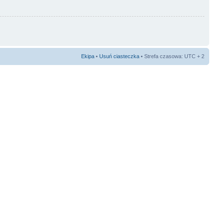
Ekipa
•
Usuń ciasteczka
• Strefa czasowa: UTC + 2