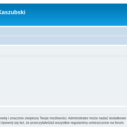
Kaszubski
 chwilę i znacznie zwiększa Twoje możliwości. Administrator może nadać dodatkow
 Upewnij się też, że przeczytałeś/aś wszystkie regulaminy umieszczone na forum.