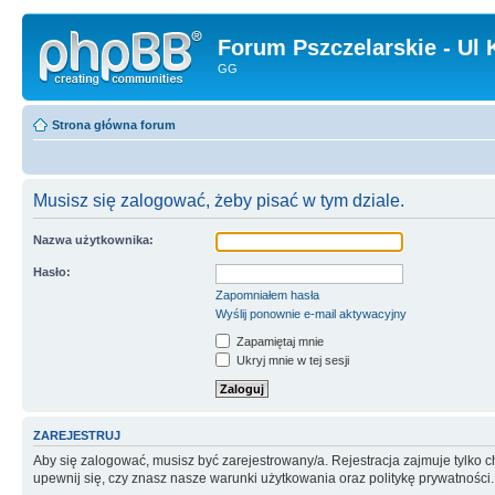
Forum Pszczelarskie - Ul 
GG
Strona główna forum
Musisz się zalogować, żeby pisać w tym dziale.
Nazwa użytkownika:
Hasło:
Zapomniałem hasła
Wyślij ponownie e-mail aktywacyjny
Zapamiętaj mnie
Ukryj mnie w tej sesji
ZAREJESTRUJ
Aby się zalogować, musisz być zarejestrowany/a. Rejestracja zajmuje tylko
upewnij się, czy znasz nasze warunki użytkowania oraz politykę prywatności.