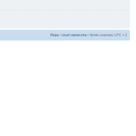
Ekipa
•
Usuń ciasteczka
• Strefa czasowa: UTC + 2