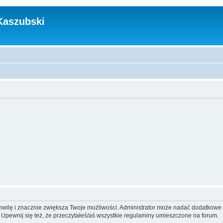
Kaszubski
 chwilę i znacznie zwiększa Twoje możliwości. Administrator może nadać dodatkow
 Upewnij się też, że przeczytałeś/aś wszystkie regulaminy umieszczone na forum.