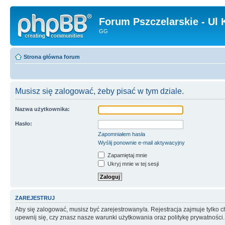
Forum Pszczelarskie - Ul 
GG
Strona główna forum
Musisz się zalogować, żeby pisać w tym dziale.
Nazwa użytkownika:
Hasło:
Zapomniałem hasła
Wyślij ponownie e-mail aktywacyjny
Zapamiętaj mnie
Ukryj mnie w tej sesji
ZAREJESTRUJ
Aby się zalogować, musisz być zarejestrowany/a. Rejestracja zajmuje tylko
upewnij się, czy znasz nasze warunki użytkowania oraz politykę prywatności.