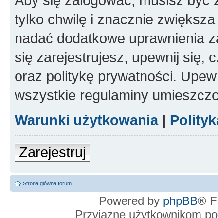
Aby się zalogować, musisz być z
tylko chwilę i znacznie zwiększ
nadać dodatkowe uprawnienia z
się zarejestrujesz, upewnij się
oraz politykę prywatności. Upewn
wszystkie regulaminy umieszczo
Warunki użytkowania
|
Polity
Zarejestruj
Strona główna forum
Powered by
phpBB
® F
Przyjazne użytkownikom po