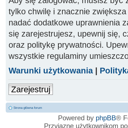
Aby się zalogować, musisz być z
tylko chwilę i znacznie zwiększ
nadać dodatkowe uprawnienia z
się zarejestrujesz, upewnij się
oraz politykę prywatności. Upewn
wszystkie regulaminy umieszczo
Warunki użytkowania
|
Polity
Zarejestruj
Strona główna forum
Powered by
phpBB
® F
Przyjazne użytkownikom po