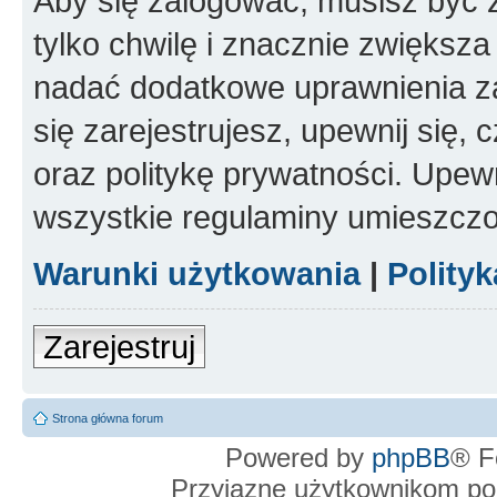
Aby się zalogować, musisz być z
tylko chwilę i znacznie zwiększ
nadać dodatkowe uprawnienia z
się zarejestrujesz, upewnij się
oraz politykę prywatności. Upewn
wszystkie regulaminy umieszczo
Warunki użytkowania
|
Polity
Zarejestruj
Strona główna forum
Powered by
phpBB
® F
Przyjazne użytkownikom po