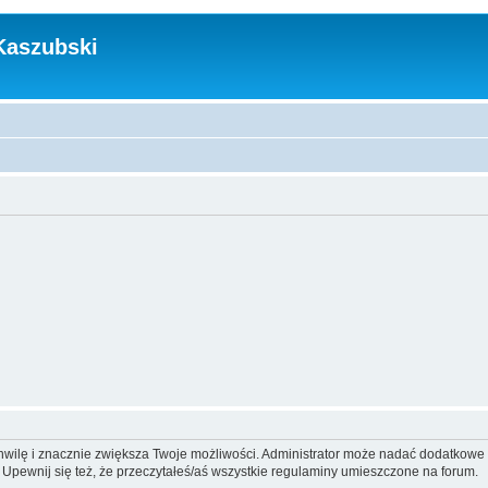
Kaszubski
 chwilę i znacznie zwiększa Twoje możliwości. Administrator może nadać dodatkow
 Upewnij się też, że przeczytałeś/aś wszystkie regulaminy umieszczone na forum.