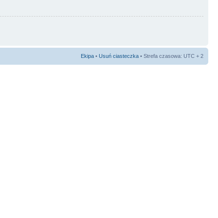
Ekipa
•
Usuń ciasteczka
• Strefa czasowa: UTC + 2