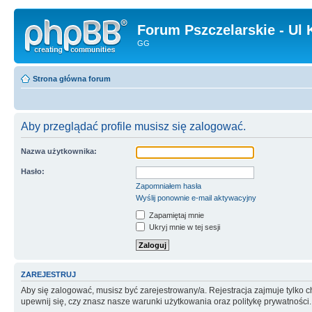
Forum Pszczelarskie - Ul 
GG
Strona główna forum
Aby przeglądać profile musisz się zalogować.
Nazwa użytkownika:
Hasło:
Zapomniałem hasła
Wyślij ponownie e-mail aktywacyjny
Zapamiętaj mnie
Ukryj mnie w tej sesji
ZAREJESTRUJ
Aby się zalogować, musisz być zarejestrowany/a. Rejestracja zajmuje tylko
upewnij się, czy znasz nasze warunki użytkowania oraz politykę prywatności.