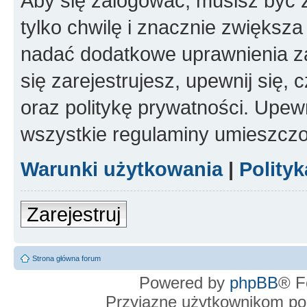
Aby się zalogować, musisz być z
tylko chwilę i znacznie zwiększ
nadać dodatkowe uprawnienia z
się zarejestrujesz, upewnij się
oraz politykę prywatności. Upewn
wszystkie regulaminy umieszczo
Warunki użytkowania
|
Polity
Zarejestruj
Strona główna forum
Powered by
phpBB
® F
Przyjazne użytkownikom po