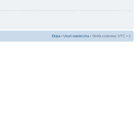
Ekipa
•
Usuń ciasteczka
• Strefa czasowa: UTC + 2