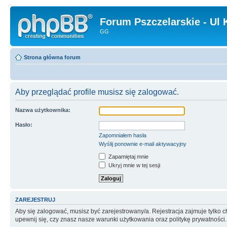
Forum Pszczelarskie - Ul 
GG
Strona główna forum
Aby przeglądać profile musisz się zalogować.
Nazwa użytkownika:
Hasło:
Zapomniałem hasła
Wyślij ponownie e-mail aktywacyjny
Zapamiętaj mnie
Ukryj mnie w tej sesji
ZAREJESTRUJ
Aby się zalogować, musisz być zarejestrowany/a. Rejestracja zajmuje tylko
upewnij się, czy znasz nasze warunki użytkowania oraz politykę prywatności.