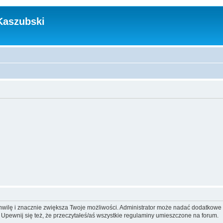
Kaszubski
 chwilę i znacznie zwiększa Twoje możliwości. Administrator może nadać dodatkow
 Upewnij się też, że przeczytałeś/aś wszystkie regulaminy umieszczone na forum.