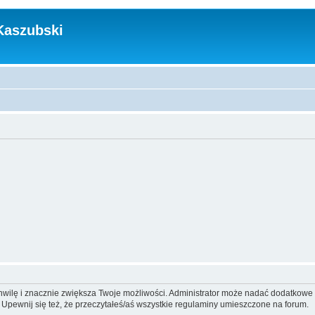
Kaszubski
 chwilę i znacznie zwiększa Twoje możliwości. Administrator może nadać dodatkow
 Upewnij się też, że przeczytałeś/aś wszystkie regulaminy umieszczone na forum.