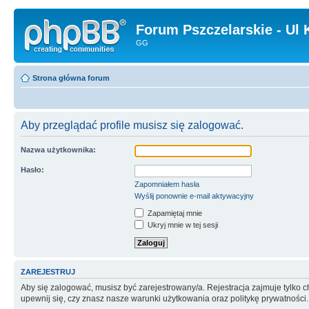
Forum Pszczelarskie - Ul 
GG
Strona główna forum
Aby przeglądać profile musisz się zalogować.
Nazwa użytkownika:
Hasło:
Zapomniałem hasła
Wyślij ponownie e-mail aktywacyjny
Zapamiętaj mnie
Ukryj mnie w tej sesji
ZAREJESTRUJ
Aby się zalogować, musisz być zarejestrowany/a. Rejestracja zajmuje tylko
upewnij się, czy znasz nasze warunki użytkowania oraz politykę prywatności.