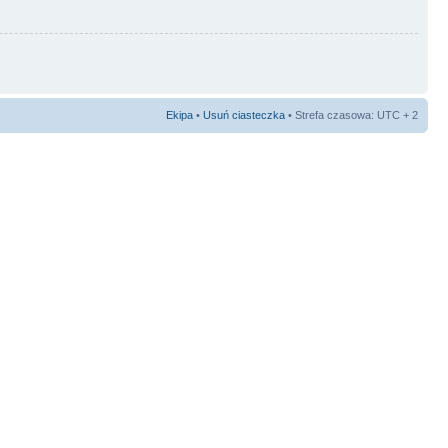
Ekipa
•
Usuń ciasteczka
• Strefa czasowa: UTC + 2