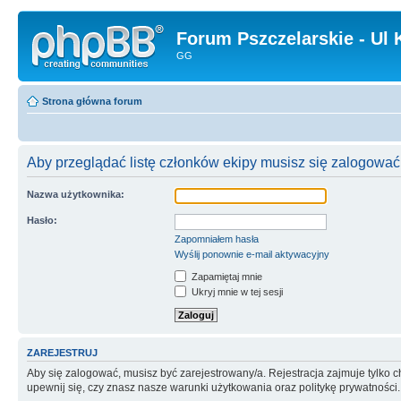
Forum Pszczelarskie - Ul 
GG
Strona główna forum
Aby przeglądać listę członków ekipy musisz się zalogować
Nazwa użytkownika:
Hasło:
Zapomniałem hasła
Wyślij ponownie e-mail aktywacyjny
Zapamiętaj mnie
Ukryj mnie w tej sesji
ZAREJESTRUJ
Aby się zalogować, musisz być zarejestrowany/a. Rejestracja zajmuje tylko
upewnij się, czy znasz nasze warunki użytkowania oraz politykę prywatności.