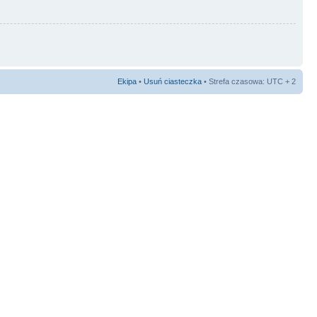
Ekipa
•
Usuń ciasteczka
• Strefa czasowa: UTC + 2