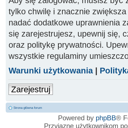
Aby się zalogować, musisz być z
tylko chwilę i znacznie zwiększ
nadać dodatkowe uprawnienia z
się zarejestrujesz, upewnij się
oraz politykę prywatności. Upewn
wszystkie regulaminy umieszczo
Warunki użytkowania
|
Polity
Zarejestruj
Strona główna forum
Powered by
phpBB
® F
Przyjazne użytkownikom po