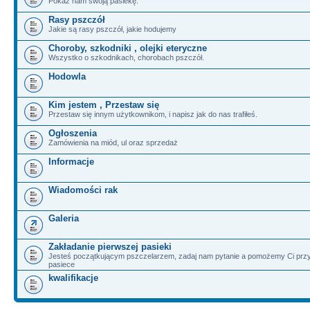
Pokaż nam swoją pasiekę.
Rasy pszczół
Jakie są rasy pszczół, jakie hodujemy
Choroby, szkodniki , olejki eteryczne
Wszystko o szkodnikach, chorobach pszczół.
Hodowla
Kim jestem , Przestaw się
Przestaw się innym użytkownikom, i napisz jak do nas trafiłeś.
Ogłoszenia
Zamówienia na miód, ul oraz sprzedaż
Informacje
Wiadomości rak
Galeria
Zakładanie pierwszej pasieki
Jesteś początkującym pszczelarzem, zadaj nam pytanie a pomożemy Ci przy
pasiece
kwalifikacje