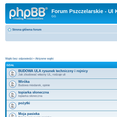
Forum Pszczelarskie - Ul 
GG
Strona główna forum
Wątki bez odpowiedzi
•
Aktywne wątki
DZIAŁ
BUDOWA ULA rysunek techniczny i rojnicy
Jak zbudować własny UL, rodzaje uli
Wiróka
Budowa miodarek, opinie
topiarka słoneczna
topiarka słoneczna
pożytki
Moja pasieka