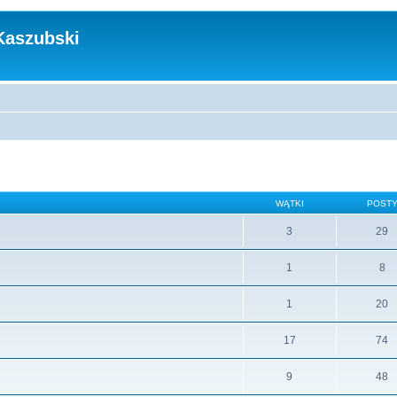
Kaszubski
WĄTKI
POST
3
29
1
8
1
20
17
74
9
48