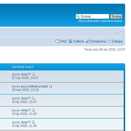
Wyszukiwanie zaawansowane
FAQ
Galleria
Zarejestruj
Zaloguj
Teraz jest 08 sie 2026, 12:07
Y
OSTATNI POST
przez
Ania77
07 sty 2025, 10:07
przez
pszczółkakrysia52
30 kwi 2026, 12:26
przez
Ania77
20 lip 2026, 15:47
przez
Ania77
23 lip 2026, 11:04
przez
Ania77
23 lip 2026, 11:38