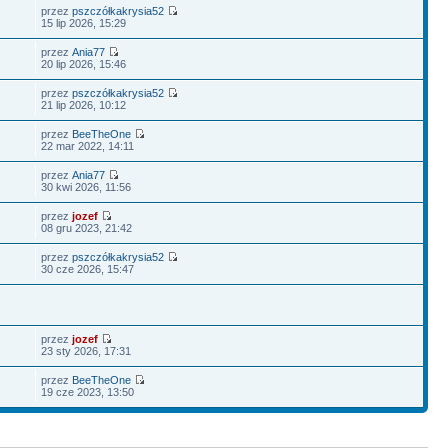
przez
pszczółkakrysia52
15 lip 2026, 15:29
przez
Ania77
20 lip 2026, 15:46
przez
pszczółkakrysia52
21 lip 2026, 10:12
przez
BeeTheOne
22 mar 2022, 14:11
przez
Ania77
30 kwi 2026, 11:56
przez
jozef
08 gru 2023, 21:42
przez
pszczółkakrysia52
30 cze 2026, 15:47
przez
jozef
23 sty 2026, 17:31
przez
BeeTheOne
19 cze 2023, 13:50