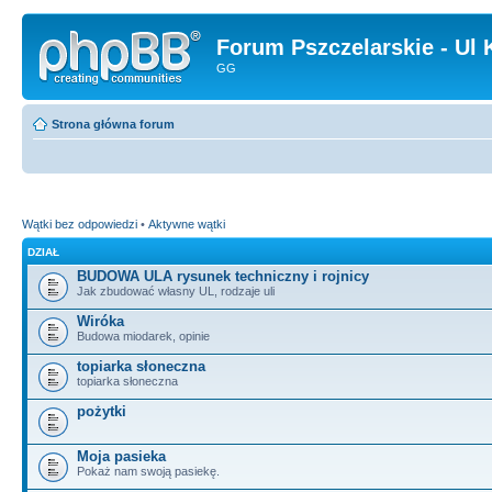
Forum Pszczelarskie - Ul 
GG
Strona główna forum
Wątki bez odpowiedzi
•
Aktywne wątki
DZIAŁ
BUDOWA ULA rysunek techniczny i rojnicy
Jak zbudować własny UL, rodzaje uli
Wiróka
Budowa miodarek, opinie
topiarka słoneczna
topiarka słoneczna
pożytki
Moja pasieka
Pokaż nam swoją pasiekę.