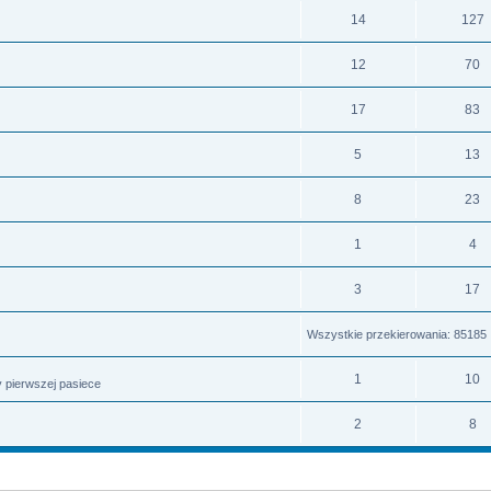
14
127
12
70
17
83
5
13
8
23
1
4
3
17
Wszystkie przekierowania: 85185
1
10
 pierwszej pasiece
2
8