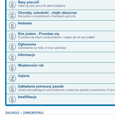
Rasy pszczół
Jakie są rasy pszczół, jakie hodujemy
Choroby, szkodniki , olejki eteryczne
Wszystko o szkodnikach, chorobach pszczół.
Hodowla
Kim jestem , Przestaw się
Przestaw się innym użytkownikom, i napisz jak do nas trafiłeś.
Ogłoszenia
Zamówienia na miód, ul oraz sprzedaż
Informacje
Wiadomości rak
Galeria
Zakładanie pierwszej pasieki
Jesteś początkującym pszczelarzem, zadaj nam pytanie a pomożemy Ci przy
kwalifikacje
ZALOGUJ
•
ZAREJESTRUJ