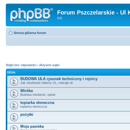
Forum Pszczelarskie - Ul 
GG
Strona główna forum
Wątki bez odpowiedzi
•
Aktywne wątki
DZIAŁ
BUDOWA ULA rysunek techniczny i rojnicy
Jak zbudować własny UL, rodzaje uli
Wiróka
Budowa miodarek, opinie
topiarka słoneczna
topiarka słoneczna
pożytki
Moja pasieka