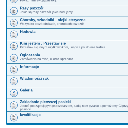
Pokaż nam swoją pasiekę.
Rasy pszczół
Jakie są rasy pszczół, jakie hodujemy
Choroby, szkodniki , olejki eteryczne
Wszystko o szkodnikach, chorobach pszczół.
Hodowla
Kim jestem , Przestaw się
Przestaw się innym użytkownikom, i napisz jak do nas trafiłeś.
Ogłoszenia
Zamówienia na miód, ul oraz sprzedaż
Informacje
Wiadomości rak
Galeria
Zakładanie pierwszej pasieki
Jesteś początkującym pszczelarzem, zadaj nam pytanie a pomożemy Ci przy
pasiece
kwalifikacje