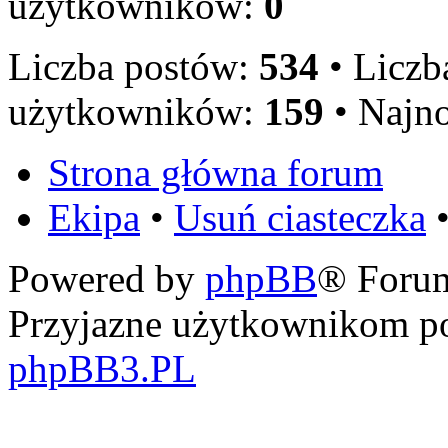
użytkowników:
0
Liczba postów:
534
• Licz
użytkowników:
159
• Najn
Strona główna forum
Ekipa
•
Usuń ciasteczka
•
Powered by
phpBB
® Foru
Przyjazne użytkownikom po
phpBB3.PL