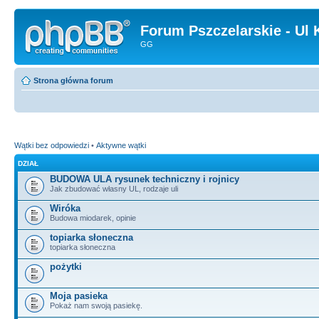
Forum Pszczelarskie - Ul 
GG
Strona główna forum
Wątki bez odpowiedzi
•
Aktywne wątki
DZIAŁ
BUDOWA ULA rysunek techniczny i rojnicy
Jak zbudować własny UL, rodzaje uli
Wiróka
Budowa miodarek, opinie
topiarka słoneczna
topiarka słoneczna
pożytki
Moja pasieka
Pokaż nam swoją pasiekę.