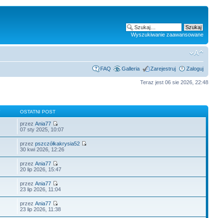
Wyszukiwanie zaawansowane
FAQ
Galleria
Zarejestruj
Zaloguj
Teraz jest 06 sie 2026, 22:48
Y
OSTATNI POST
przez
Ania77
07 sty 2025, 10:07
przez
pszczółkakrysia52
30 kwi 2026, 12:26
przez
Ania77
20 lip 2026, 15:47
przez
Ania77
23 lip 2026, 11:04
przez
Ania77
23 lip 2026, 11:38