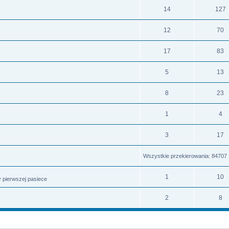
14
127
12
70
17
83
5
13
8
23
1
4
3
17
Wszystkie przekierowania: 84707
1
10
 pierwszej pasiece
2
8