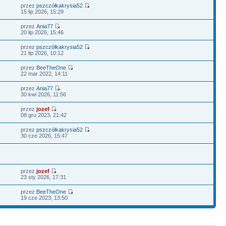
przez
pszczółkakrysia52
15 lip 2026, 15:29
przez
Ania77
20 lip 2026, 15:46
przez
pszczółkakrysia52
21 lip 2026, 10:12
przez
BeeTheOne
22 mar 2022, 14:11
przez
Ania77
30 kwi 2026, 11:56
przez
jozef
08 gru 2023, 21:42
przez
pszczółkakrysia52
30 cze 2026, 15:47
przez
jozef
23 sty 2026, 17:31
przez
BeeTheOne
19 cze 2023, 13:50