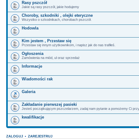
Rasy pszczół
Jakie są rasy pszczół, jakie hodujemy
Choroby, szkodniki , olejki eteryczne
Wszystko o szkodnikach, chorobach pszczół.
Hodowla
Kim jestem , Przestaw się
Przestaw się innym użytkownikom, i napisz jak do nas trafiłeś.
Ogłoszenia
Zamówienia na miód, ul oraz sprzedaż
Informacje
Wiadomości rak
Galeria
Zakładanie pierwszej pasieki
Jesteś początkującym pszczelarzem, zadaj nam pytanie a pomożemy Ci przy
kwalifikacje
ZALOGUJ
•
ZAREJESTRUJ