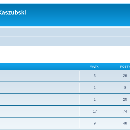
Kaszubski
WĄTKI
POST
3
29
1
8
1
20
17
74
9
48