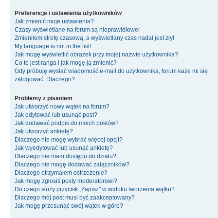
Preferencje i ustawienia użytkowników
Jak zmienić moje ustawienia?
Czasy wyświetlane na forum są nieprawidłowe!
Zmieniłem strefę czasową, a wyświetlany czas nadal jest zły!
My language is not in the list!
Jak mogę wyświetlić obrazek przy mojej nazwie użytkownika?
Co to jest ranga i jak mogę ją zmienić?
Gdy próbuję wysłać wiadomość e-mail do użytkownika, forum każe mi się
zalogować. Dlaczego?
Problemy z pisaniem
Jak utworzyć nowy wątek na forum?
Jak edytować lub usunąć post?
Jak dodawać podpis do moich postów?
Jak utworzyć ankietę?
Dlaczego nie mogę wybrać więcej opcji?
Jak wyedytować lub usunąć ankietę?
Dlaczego nie mam dostępu do działu?
Dlaczego nie mogę dodawać załączników?
Dlaczego otrzymałem ostrzeżenie?
Jak mogę zgłosiś posty moderatorowi?
Do czego służy przycisk „Zapisz” w widoku tworzenia wątku?
Dlaczego mój post musi być zaakceptowany?
Jak mogę przesunąć swój wątek w górę?