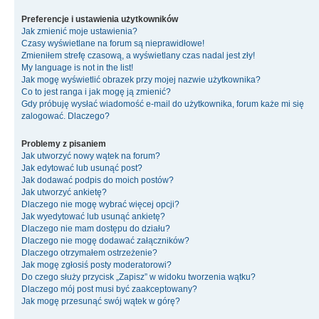
Preferencje i ustawienia użytkowników
Jak zmienić moje ustawienia?
Czasy wyświetlane na forum są nieprawidłowe!
Zmieniłem strefę czasową, a wyświetlany czas nadal jest zły!
My language is not in the list!
Jak mogę wyświetlić obrazek przy mojej nazwie użytkownika?
Co to jest ranga i jak mogę ją zmienić?
Gdy próbuję wysłać wiadomość e-mail do użytkownika, forum każe mi się
zalogować. Dlaczego?
Problemy z pisaniem
Jak utworzyć nowy wątek na forum?
Jak edytować lub usunąć post?
Jak dodawać podpis do moich postów?
Jak utworzyć ankietę?
Dlaczego nie mogę wybrać więcej opcji?
Jak wyedytować lub usunąć ankietę?
Dlaczego nie mam dostępu do działu?
Dlaczego nie mogę dodawać załączników?
Dlaczego otrzymałem ostrzeżenie?
Jak mogę zgłosiś posty moderatorowi?
Do czego służy przycisk „Zapisz” w widoku tworzenia wątku?
Dlaczego mój post musi być zaakceptowany?
Jak mogę przesunąć swój wątek w górę?