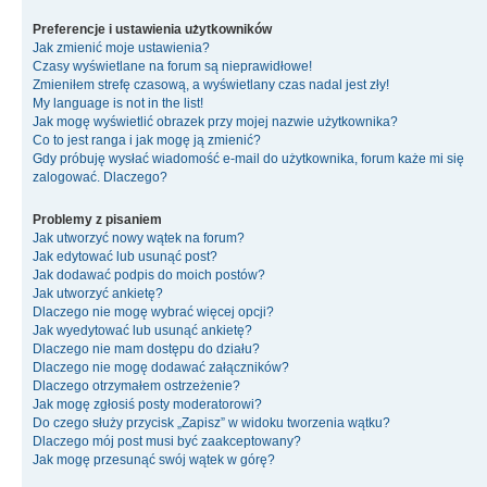
Preferencje i ustawienia użytkowników
Jak zmienić moje ustawienia?
Czasy wyświetlane na forum są nieprawidłowe!
Zmieniłem strefę czasową, a wyświetlany czas nadal jest zły!
My language is not in the list!
Jak mogę wyświetlić obrazek przy mojej nazwie użytkownika?
Co to jest ranga i jak mogę ją zmienić?
Gdy próbuję wysłać wiadomość e-mail do użytkownika, forum każe mi się
zalogować. Dlaczego?
Problemy z pisaniem
Jak utworzyć nowy wątek na forum?
Jak edytować lub usunąć post?
Jak dodawać podpis do moich postów?
Jak utworzyć ankietę?
Dlaczego nie mogę wybrać więcej opcji?
Jak wyedytować lub usunąć ankietę?
Dlaczego nie mam dostępu do działu?
Dlaczego nie mogę dodawać załączników?
Dlaczego otrzymałem ostrzeżenie?
Jak mogę zgłosiś posty moderatorowi?
Do czego służy przycisk „Zapisz” w widoku tworzenia wątku?
Dlaczego mój post musi być zaakceptowany?
Jak mogę przesunąć swój wątek w górę?