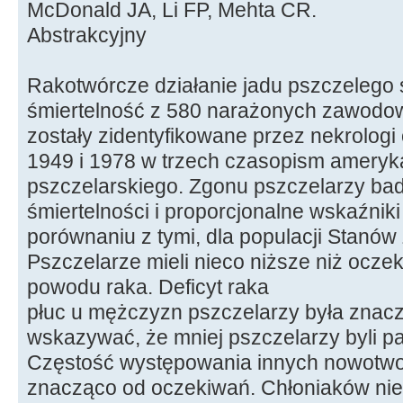
McDonald JA, Li FP, Mehta CR.
Abstrakcyjny
Rakotwórcze działanie jadu pszczelego
śmiertelność z 580 narażonych zawodow
zostały zidentyfikowane przez nekrologi
1949 i 1978 w trzech czasopism ameryk
pszczelarskiego. Zgonu pszczelarzy ba
śmiertelności i proporcjonalne wskaźniki
porównaniu z tymi, dla populacji Stanó
Pszczelarze mieli nieco niższe niż ocz
powodu raka. Deficyt raka
płuc u mężczyzn pszczelarzy była znacz
wskazywać, że mniej pszczelarzy byli p
Częstość występowania innych nowotwor
znacząco od oczekiwań. Chłoniaków nie