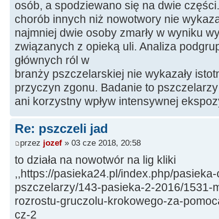
osób, a spodziewano się na dwie części
chorób innych niż nowotwory nie wykaza
najmniej dwie osoby zmarły w wyniku 
związanych z opieką uli. Analiza podgr
głównych ról w
branży pszczelarskiej nie wykazały istot
przyczyn zgonu. Badanie to pszczelarzy
ani korzystny wpływ intensywnej ekspozy
Re: pszczeli jad
przez
jozef
» 03 cze 2018, 20:58
to działa na nowotwór na lig kliki
,,https://pasieka24.pl/index.php/pasieka
pszczelarzy/143-pasieka-2-2016/1531-m
rozrostu-gruczolu-krokowego-za-pomoc
cz-2