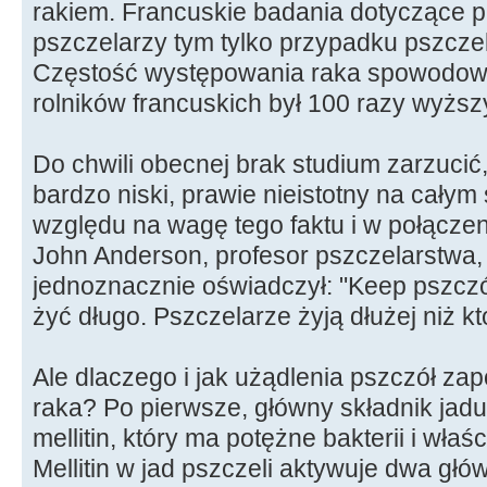
rakiem. Francuskie badania dotyczące p
pszczelarzy tym tylko przypadku pszczel
Częstość występowania raka spowodowa
rolników francuskich był 100 razy wyższ
Do chwili obecnej brak studium zarzucić
bardzo niski, prawie nieistotny na całym
względu na wagę tego faktu i w połączen
John Anderson, profesor pszczelarstwa, 
jednoznacznie oświadczył: "Keep pszczół 
żyć długo. Pszczelarze żyją dłużej niż kt
Ale dlaczego i jak użądlenia pszczół zap
raka? Po pierwsze, główny składnik jadu
mellitin, który ma potężne bakterii i wła
Mellitin w jad pszczeli aktywuje dwa głó