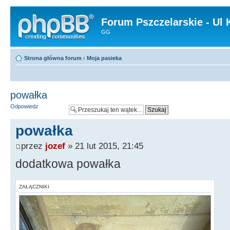
Forum Pszczelarskie - Ul 
GG
Strona główna forum
‹
Moja pasieka
powałka
Odpowiedz
powałka
przez
jozef
» 21 lut 2015, 21:45
dodatkowa powałka
ZAŁĄCZNIKI