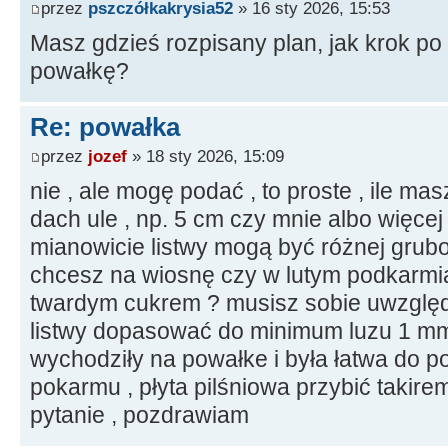
przez
pszczółkakrysia52
» 16 sty 2026, 15:53
Masz gdzieś rozpisany plan, jak krok po 
powałkę?
Re: powałka
przez
jozef
» 18 sty 2026, 15:09
nie , ale mogę podać , to proste , ile m
dach ule , np. 5 cm czy mnie albo więcej 
mianowicie listwy mogą być różnej grub
chcesz na wiosnę czy w lutym podkarmia
twardym cukrem ? musisz sobie uwzględ
listwy dopasować do minimum luzu 1 mm 
wychodziły na powałke i była łatwa do po
pokarmu , płyta pilśniowa przybić takirem
pytanie , pozdrawiam