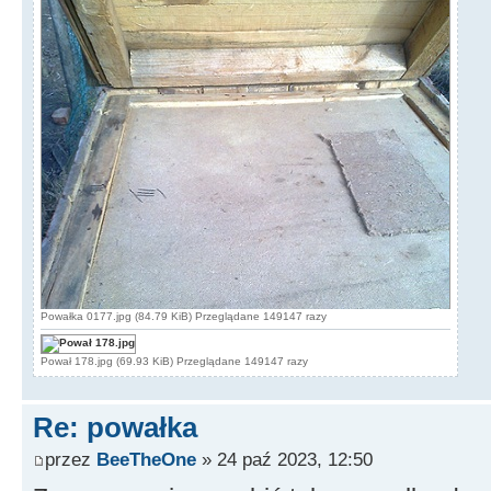
Powałka 0177.jpg (84.79 KiB) Przeglądane 149147 razy
Pował 178.jpg (69.93 KiB) Przeglądane 149147 razy
Re: powałka
przez
BeeTheOne
» 24 paź 2023, 12:50