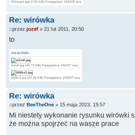
002amp1.jpg (2.55 KiB) Przeglądane 249208 razy
Re: wirówka
przez
jozef
» 21 lut 2011, 20:50
to
ZAŁĄCZNIKI
w1io6.jpg (44.73 KiB) Przeglądane 249207 razy
006kv2.jpg (20.56 KiB) Przeglądane 249207 razy
Re: wirówka
przez
BeeTheOne
» 15 maja 2023, 15:57
Mi niestety wykonanie rysunku wirówki sz
że można spojrzeć na wasze prace
__________________