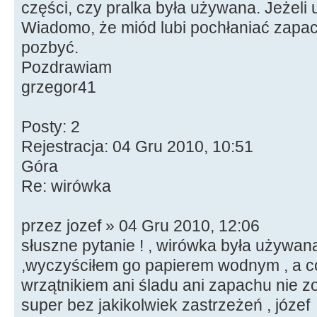
części, czy pralka była używana. Jeżeli
Wiadomo, że miód lubi pochłaniać zapach
pozbyć.
Pozdrawiam
grzegor41
Posty: 2
Rejestracja: 04 Gru 2010, 10:51
Góra
Re: wirówka
przez jozef » 04 Gru 2010, 12:06
słuszne pytanie ! , wirówka była używana
,wyczyściłem go papierem wodnym , a 
wrzątnikiem ani śladu ani zapachu nie zo
super bez jakikolwiek zastrzeżeń , józef