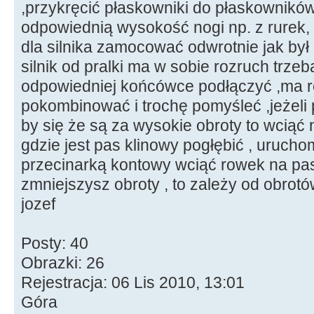
,przykręcić płaskowniki do płaskownik
odpowiednią wysokość nogi np. z rurek,
dla silnika zamocować odwrotnie jak by
silnik od pralki ma w sobie rozruch trzeb
odpowiedniej końcówce podłączyć ,ma ró
pokombinować i trochę pomyśleć ,jeżel
by się że są za wysokie obroty to wciąć n
gdzie jest pas klinowy pogłębić , urucho
przecinarką kontowy wciąć rowek na pas
zmniejszysz obroty , to zależy od obrotó
jozef
Posty: 40
Obrazki: 26
Rejestracja: 06 Lis 2010, 13:01
Góra