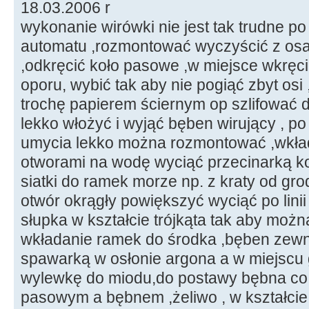
18.03.2006 r
wykonanie wirówki nie jest tak trudne po
automatu ,rozmontować wyczyścić z osa
,odkręcić koło pasowe ,w miejsce wkrę
oporu, wybić tak aby nie pogiąć zbyt osi
trochę papierem ściernym op szlifować 
lekko włożyć i wyjąć bęben wirujący , po
umycia lekko można rozmontować ,wkład
otworami na wodę wyciąć przecinarką 
siatki do ramek morze np. z kraty od gro
otwór okrągły powiększyć wyciąć po linii
słupka w kształcie trójkąta tak aby moż
wkładanie ramek do środka ,bęben zew
spawarką w osłonie argona a w miejscu g
wylewkę do miodu,do postawy bębna co 
pasowym a bębnem ,żeliwo , w kształcie 