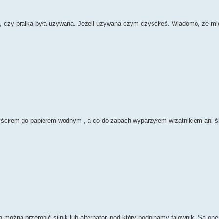
, czy pralka była używana. Jeżeli używana czym czyściłeś. Wiadomo, że mió
czyściłem go papierem wodnym , a co do zapach wyparzyłem wrzątnikiem ani ś
można przerobić silnik lub alternator, pod który podpinamy falownik. Są on