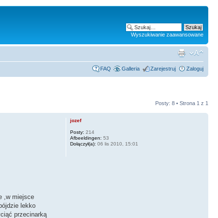
Wyszukiwanie zaawansowane
FAQ
Galleria
Zarejestruj
Zaloguj
Posty: 8 • Strona
1
z
1
jozef
Posty:
214
Afbeeldingen:
53
Dołączył(a):
06 lis 2010, 15:01
e ,w miejsce
pójdzie lekko
ciąć przecinarką