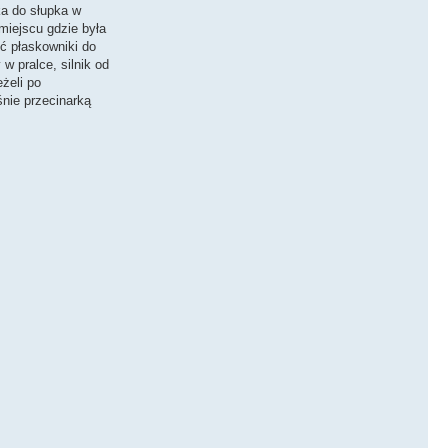
ka do słupka w
miejscu gdzie była
ć płaskowniki do
 pralce, silnik od
żeli po
śnie przecinarką