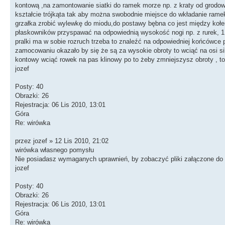
kontową ,na zamontowanie siatki do ramek morze np. z kraty od grodowej
kształcie trójkąta tak aby można swobodnie miejsce do wkładanie ram
grzałka zrobić wylewkę do miodu,do postawy bębna co jest między kołem
płaskowników przyspawać na odpowiednią wysokość nogi np. z rurek, 1,
pralki ma w sobie rozruch trzeba to znaleźć na odpowiedniej końcówce 
zamocowaniu okazało by się że są za wysokie obroty to wciąć na osi sil
kontowy wciąć rowek na pas klinowy po to żeby zmniejszysz obroty , to
jozef
Posty: 40
Obrazki: 26
Rejestracja: 06 Lis 2010, 13:01
Góra
Re: wirówka
przez jozef » 12 Lis 2010, 21:02
wirówka własnego pomysłu
Nie posiadasz wymaganych uprawnień, by zobaczyć pliki załączone do 
jozef
Posty: 40
Obrazki: 26
Rejestracja: 06 Lis 2010, 13:01
Góra
Re: wirówka