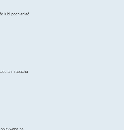
d lubi pochłaniać
ladu ani zapachu
e opisywane na