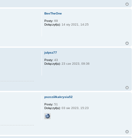
BeeTheOne
Posty:
69
Dołączył(a):
14 sty 2021, 14:25
julpsz77
Posty:
43
Dołączył(a):
23 cze 2023, 09:36
pszczółkakrysia52
Posty:
51
Dołączył(a):
03 sie 2023, 15:23