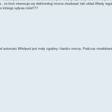
, że ktoś interesuje się elektroniką) można zbudować taki układ.Wtedy regul
do którego spływa miód???
 od automatu Whirlpool jest mały zgrabny i bardzo mocny. Podczas miodobran