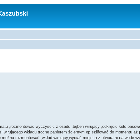
Kaszubski
tomatu ,rozmontować wyczyścić z osadu ,bęben wirujący ,odkręcić koło pasow
osi wirującego wkładu trochę papierem ściernym op szlifować do momentu aż 
kko można rozmontować ,wkład wirujący,wyciąć miejsca z otworami na wodę wy