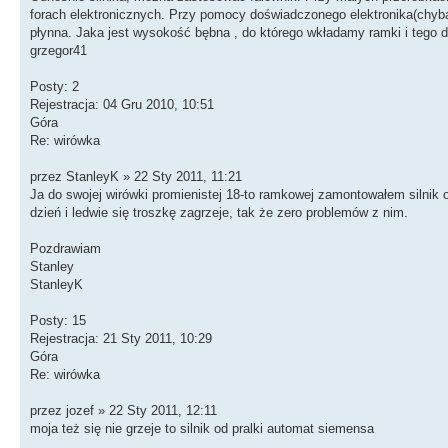
forach elektronicznych. Przy pomocy doświadczonego elektronika(chyba 
płynna. Jaka jest wysokość bębna , do którego wkładamy ramki i tego 
grzegor41
Posty: 2
Rejestracja: 04 Gru 2010, 10:51
Góra
Re: wirówka
przez StanleyK » 22 Sty 2011, 11:21
Ja do swojej wirówki promienistej 18-to ramkowej zamontowałem silnik
dzień i ledwie się troszkę zagrzeje, tak że zero problemów z nim.
Pozdrawiam
Stanley
StanleyK
Posty: 15
Rejestracja: 21 Sty 2011, 10:29
Góra
Re: wirówka
przez jozef » 22 Sty 2011, 12:11
moja też się nie grzeje to silnik od pralki automat siemensa