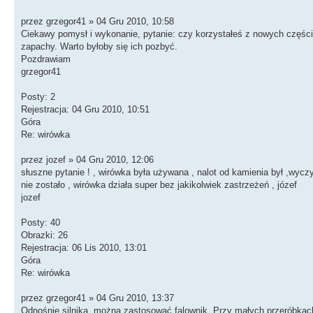
przez grzegor41 » 04 Gru 2010, 10:58
Ciekawy pomysł i wykonanie, pytanie: czy korzystałeś z nowych części
zapachy. Warto byłoby się ich pozbyć.
Pozdrawiam
grzegor41
Posty: 2
Rejestracja: 04 Gru 2010, 10:51
Góra
Re: wirówka
przez jozef » 04 Gru 2010, 12:06
słuszne pytanie ! , wirówka była używana , nalot od kamienia był ,wy
nie zostało , wirówka działa super bez jakikolwiek zastrzeżeń , józef
jozef
Posty: 40
Obrazki: 26
Rejestracja: 06 Lis 2010, 13:01
Góra
Re: wirówka
przez grzegor41 » 04 Gru 2010, 13:37
Odnośnie silnika, można zastosować falownik. Przy małych przeróbkach 