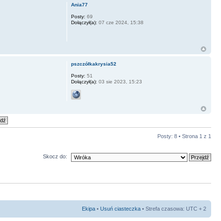
Ania77
Posty:
69
Dołączył(a):
07 cze 2024, 15:38
pszczółkakrysia52
Posty:
51
Dołączył(a):
03 sie 2023, 15:23
Posty: 8 • Strona
1
z
1
Skocz do:
Ekipa
•
Usuń ciasteczka
• Strefa czasowa: UTC + 2