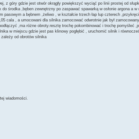
, z góry gdzie jest otwór okrągły powiększyć wyciąć po linii prostej od słup
ek do środka ,bęben zewnętrzny po zaspawać spawarką w osłonie argona a w 
 pasowym a bębnem ,żeliwo , w kształcie trzech łap lup czterech ,przykręci
05 cala , a umocowani dla silnika zamocować odwrotnie jak był zamocowany w
podłączyć ,ma różne obroty.resztę trochę pokombinować i trochę pomyśleć ,je
nika w miejscu gdzie jest pas klinowy pogłębić , uruchomić silnik i równocze
 zależy od obrotów silnika
tej wiadomości.