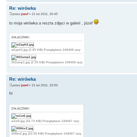
Re: wirówka
przez
jozef
» 21 lut 2011, 20:45
to moja wirówka a reszta zdjęci w galerii , józef
ZAŁĄCZNIKI
w2aph3.jpg (2.95 KiB) Przeglądane 249468 razy
002amp1.jpg (2.55 KiB) Przeglądane 249468 razy
Re: wirówka
przez
jozef
» 21 lut 2011, 20:50
to
ZAŁĄCZNIKI
w1io6.jpg (44.73 KiB) Przeglądane 249467 razy
006kv2.jpg (20.56 KiB) Przeglądane 249467 razy