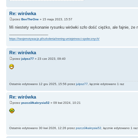
Re: wirówka
przez
BeeTheOne
» 15 maja 2023, 15:57
Mi niestety wykonanie rysunku wirówki szło dość ciężko, ale fajnie, ż
__________________
https://twojemotywacje.pl/szkolenia/trening-umiejetnosci-spolecznych/
Re: wirówka
przez
julpsz77
» 23 cze 2023, 09:40
Ostatnio edytowano 12 gru 2025, 15:56 przez
julpsz77
, łącznie edytowano 1 raz
Re: wirówka
przez
pszczółkakrysia52
» 09 kwi 2024, 10:21
Ostatnio edytowano 30 kwi 2026, 12:26 przez
pszczółkakrysia52
, łącznie edytowano 1 raz