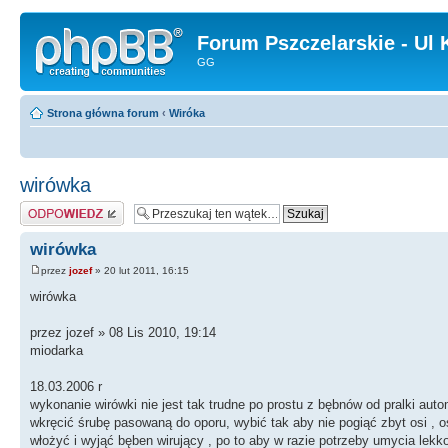
Forum Pszczelarskie - Ul 
GG
Strona główna forum
‹
Wiróka
wirówka
Odpowiedz
wirówka
przez
jozef
» 20 lut 2011, 16:15
wirówka
przez jozef » 08 Lis 2010, 19:14
miodarka
18.03.2006 r
wykonanie wirówki nie jest tak trudne po prostu z bębnów od pralki au
wkręcić śrubę pasowaną do oporu, wybić tak aby nie pogiąć zbyt osi , 
włożyć i wyjąć bęben wirujący , po to aby w razie potrzeby umycia le