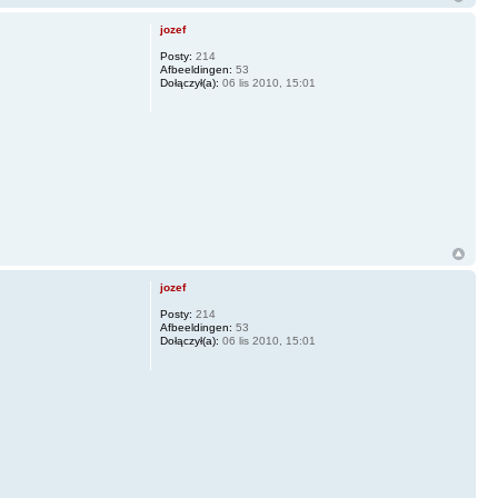
jozef
Posty:
214
Afbeeldingen:
53
Dołączył(a):
06 lis 2010, 15:01
jozef
Posty:
214
Afbeeldingen:
53
Dołączył(a):
06 lis 2010, 15:01