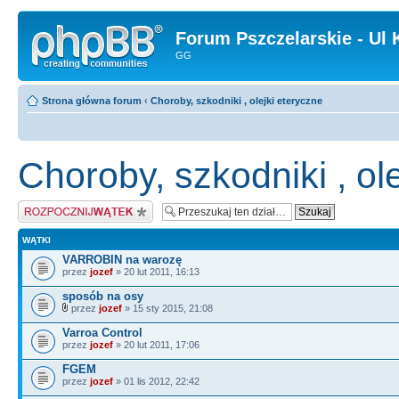
Forum Pszczelarskie - Ul 
GG
Strona główna forum
‹
Choroby, szkodniki , olejki eteryczne
Choroby, szkodniki , ol
Napisz wątek
WĄTKI
VARROBIN na warozę
przez
jozef
» 20 lut 2011, 16:13
sposób na osy
przez
jozef
» 15 sty 2015, 21:08
Varroa Control
przez
jozef
» 20 lut 2011, 17:06
FGEM
przez
jozef
» 01 lis 2012, 22:42