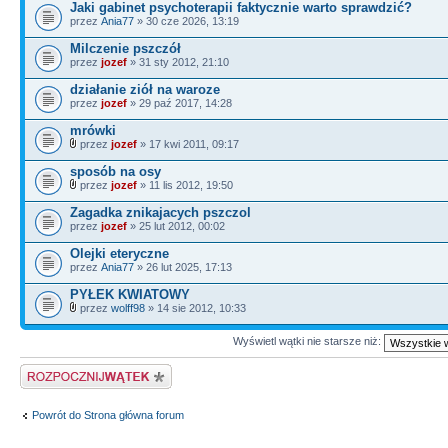
Jaki gabinet psychoterapii faktycznie warto sprawdzić?
przez
Ania77
» 30 cze 2026, 13:19
Milczenie pszczół
przez
jozef
» 31 sty 2012, 21:10
działanie ziół na waroze
przez
jozef
» 29 paź 2017, 14:28
mrówki
przez
jozef
» 17 kwi 2011, 09:17
sposób na osy
przez
jozef
» 11 lis 2012, 19:50
Zagadka znikajacych pszczol
przez
jozef
» 25 lut 2012, 00:02
Olejki eteryczne
przez
Ania77
» 26 lut 2025, 17:13
PYŁEK KWIATOWY
przez
wolff98
» 14 sie 2012, 10:33
Wyświetl wątki nie starsze niż:
Napisz wątek
Powrót do Strona główna forum