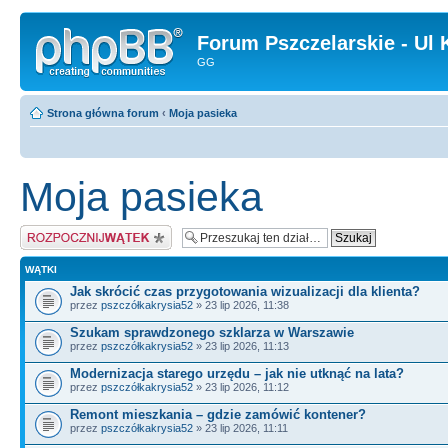
Forum Pszczelarskie - Ul 
GG
Strona główna forum
‹
Moja pasieka
Moja pasieka
Napisz wątek
WĄTKI
Jak skrócić czas przygotowania wizualizacji dla klienta?
przez
pszczółkakrysia52
» 23 lip 2026, 11:38
Szukam sprawdzonego szklarza w Warszawie
przez
pszczółkakrysia52
» 23 lip 2026, 11:13
Modernizacja starego urzędu – jak nie utknąć na lata?
przez
pszczółkakrysia52
» 23 lip 2026, 11:12
Remont mieszkania – gdzie zamówić kontener?
przez
pszczółkakrysia52
» 23 lip 2026, 11:11