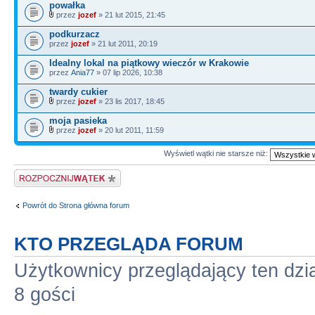
powałka
przez
jozef
» 21 lut 2015, 21:45
podkurzacz
przez
jozef
» 21 lut 2011, 20:19
Idealny lokal na piątkowy wieczór w Krakowie
przez
Ania77
» 07 lip 2026, 10:38
twardy cukier
przez
jozef
» 23 lis 2017, 18:45
moja pasieka
przez
jozef
» 20 lut 2011, 11:59
Wyświetl wątki nie starsze niż:
Napisz wątek
Powrót do Strona główna forum
KTO PRZEGLĄDA FORUM
Użytkownicy przeglądający ten dzi
8 gości