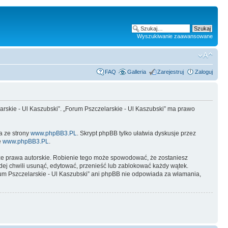
Wyszukiwanie zaawansowane
FAQ
Galleria
Zarejestruj
Zaloguj
larskie - Ul Kaszubski”. „Forum Pszczelarskie - Ul Kaszubski” ma prawo
a ze strony
www.phpBB3.PL
. Skrypt phpBB tylko ułatwia dyskusje przez
e
www.phpBB3.PL
.
ze prawa autorskie. Robienie tego może spowodować, że zostaniesz
ej chwili usunąć, edytować, przenieść lub zablokować każdy wątek.
rum Pszczelarskie - Ul Kaszubski” ani phpBB nie odpowiada za włamania,