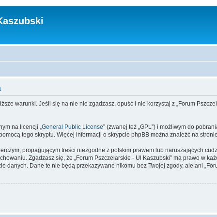
Kaszubski
a
ższe warunki. Jeśli się na nie nie zgadzasz, opuść i nie korzystaj z „Forum Pszcze
ym na licencji „
General Public License
” (zwanej też „GPL”) i możliwym do pobrani
a pomocą tego skryptu. Więcej informacji o skrypcie phpBB można znaleźć na stroni
zerczym, propagującym treści niezgodne z polskim prawem lub naruszających cud
owaniu. Zgadzasz się, że „Forum Pszczelarskie - Ul Kaszubski” ma prawo w każd
bazie danych. Dane te nie będą przekazywane nikomu bez Twojej zgody, ale ani „Fo