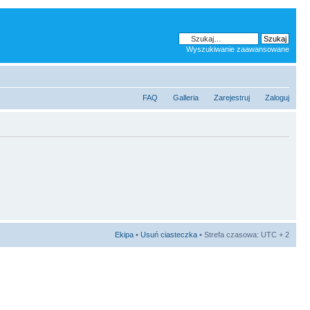
Wyszukiwanie zaawansowane
FAQ
Galleria
Zarejestruj
Zaloguj
Ekipa
•
Usuń ciasteczka
• Strefa czasowa: UTC + 2