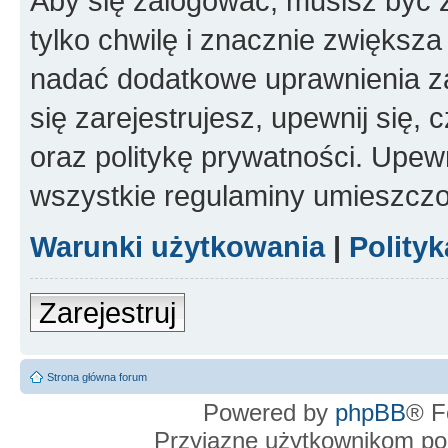
Aby się zalogować, musisz być z
tylko chwilę i znacznie zwiększ
nadać dodatkowe uprawnienia z
się zarejestrujesz, upewnij się
oraz politykę prywatności. Upewn
wszystkie regulaminy umieszczo
Warunki użytkowania
|
Polity
Zarejestruj
Strona główna forum
Powered by
phpBB
® F
Przyjazne użytkownikom po