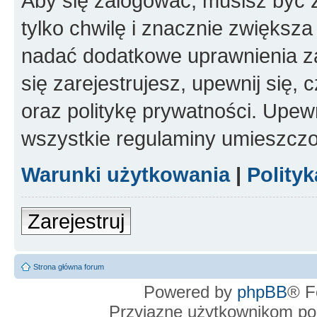
Aby się zalogować, musisz być z
tylko chwilę i znacznie zwiększ
nadać dodatkowe uprawnienia z
się zarejestrujesz, upewnij się
oraz politykę prywatności. Upewn
wszystkie regulaminy umieszczo
Warunki użytkowania
|
Polity
Zarejestruj
Strona główna forum
Powered by
phpBB
® F
Przyjazne użytkownikom po