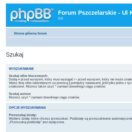
Forum Pszczelarskie - Ul 
GG
Strona główna forum
Szukaj
WYSZUKIWANIE
Szukaj słów kluczowych:
Dodaj
+
przed wyrazem, który musi wystąpić i
-
przed wyrazem, który nie może znale
Wpisz listę słów oddzielanych za pomocą
|
pomiędzy nawiasami, jeśli tylko jedno z ty
znalezione. Możesz także użyć * zamiast dowolnego ciągu znaków.
Szukaj autora:
Możesz użyć * zamiast dowolnego ciągu znaków.
OPCJE WYSZUKIWANIA
Przeszukaj działy:
Wybierz działy, które chcesz przeszukać. Poddziały są przeszukiwane automatycznie
„Przeszukuj poddziały” jest wyłączona.