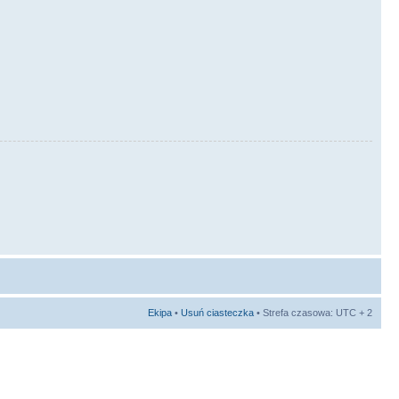
Ekipa
•
Usuń ciasteczka
• Strefa czasowa: UTC + 2