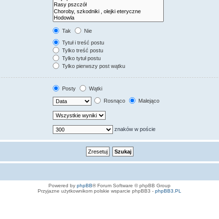
Tak
Nie
Tytuł i treść postu
Tylko treść postu
Tylko tytuł postu
Tylko pierwszy post wątku
Posty
Wątki
Rosnąco
Malejąco
znaków w poście
Powered by
phpBB
® Forum Software © phpBB Group
Przyjazne użytkownikom polskie wsparcie phpBB3 -
phpBB3.PL