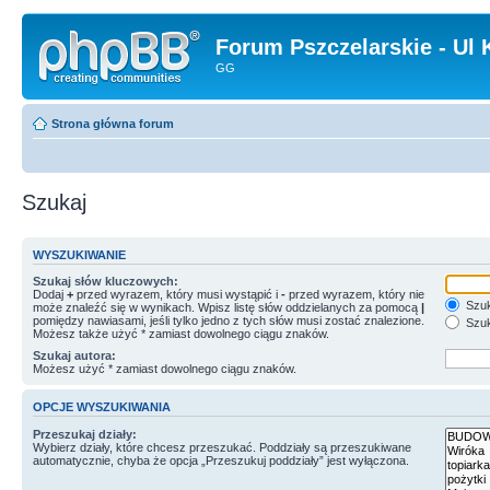
Forum Pszczelarskie - Ul 
GG
Strona główna forum
Szukaj
WYSZUKIWANIE
Szukaj słów kluczowych:
Dodaj
+
przed wyrazem, który musi wystąpić i
-
przed wyrazem, który nie
Szuk
może znaleźć się w wynikach. Wpisz listę słów oddzielanych za pomocą
|
pomiędzy nawiasami, jeśli tylko jedno z tych słów musi zostać znalezione.
Szuk
Możesz także użyć * zamiast dowolnego ciągu znaków.
Szukaj autora:
Możesz użyć * zamiast dowolnego ciągu znaków.
OPCJE WYSZUKIWANIA
Przeszukaj działy:
Wybierz działy, które chcesz przeszukać. Poddziały są przeszukiwane
automatycznie, chyba że opcja „Przeszukuj poddziały” jest wyłączona.